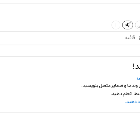
+
ی
آزاد
قافیه
د!
ی
 وندها و ضمایر متصل بنویسید.
ها انجام دهید.
د دهید.