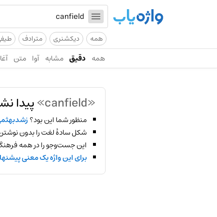
همه
دیکشنری
مترادف
طیف
همه
دقیق
مشابه
آوا
متن
آغاز
«canfield»
پیدا نش
منظور شما این بود؟
زشدبهثم
شکل سادهٔ لغت را بدون نوشتن
این جست‌وجو را در همه فرهنگ‌
برای این واژه یک معنی پیشنها