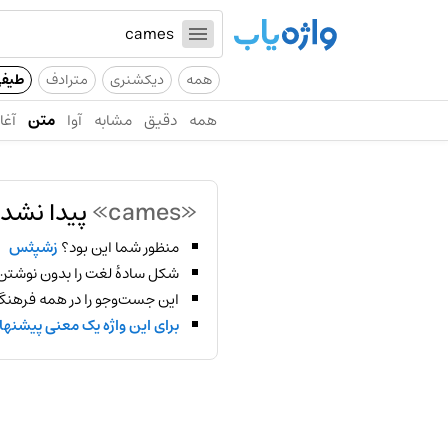
همه
دیکشنری
مترادف
طیف
همه
دقیق
مشابه
آوا
متن
آغاز
«cames»
پیدا نشد!
منظور شما این بود؟
زشپثس
شکل سادهٔ لغت را بدون نوشتن
این جست‌وجو را در همه فرهنگ‌
برای این واژه یک معنی پیشنها