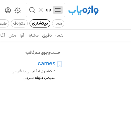
همه
دیکشنری
مترادف
طیف
همه
دقیق
مشابه
آوا
متن
آغاز
جست‌وجوی هم‌قافیه
cames
دیکشنری انگلیسی به فارسی
سیمز، بتونه سربی