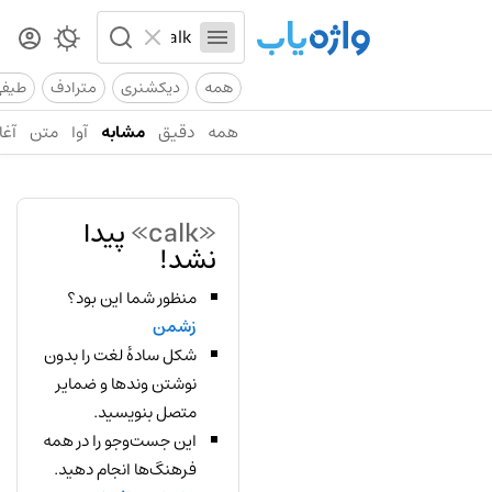
همه
دیکشنری
مترادف
طیف
همه
دقیق
مشابه
آوا
متن
آغا
«calk»
پیدا
نشد!
منظور شما این بود؟
زشمن
شکل سادهٔ لغت را بدون
نوشتن وندها و ضمایر
متصل بنویسید.
این جست‌وجو را در همه
فرهنگ‌ها انجام دهید.