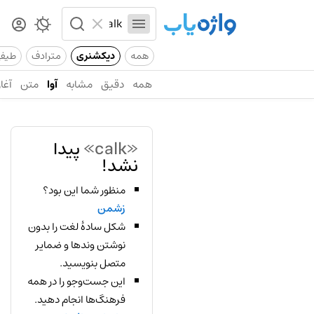
همه
دیکشنری
مترادف
طیف
همه
دقیق
مشابه
آوا
متن
آغاز
«calk»
پیدا
نشد!
منظور شما این بود؟
زشمن
شکل سادهٔ لغت را بدون
نوشتن وندها و ضمایر
متصل بنویسید.
این جست‌وجو را در همه
فرهنگ‌ها انجام دهید.