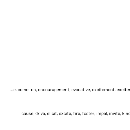
cause, come-on, encouragement, evocative, excitement, exciter, exciting, fillip, impeller, impetus, incentive, inducement, instigation, motivator, piquant, prod
cause, drive, elicit, excite, fire, foster, impel, invite, 