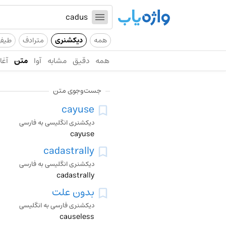
همه
دیکشنری
مترادف
طیف
همه
دقیق
مشابه
آوا
متن
آغاز
جست‌وجوی متن
cayuse
دیکشنری انگلیسی به فارسی
cayuse
cadastrally
دیکشنری انگلیسی به فارسی
cadastrally
بدون علت
دیکشنری فارسی به انگلیسی
causeless