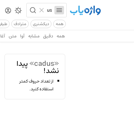
همه
دیکشنری
مترادف
طیف
همه
دقیق
مشابه
آوا
متن
آغاز
«cadus»
پیدا
نشد!
از تعداد حروف کمتر
استفاده کنید.