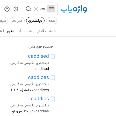
همه
دیکشنری
مترادف
طیف
همه
دقیق
مشابه
آوا
متن
آغاز
جست‌وجوی متن
caddised
دیکشنری انگلیسی به فارسی
caddised
caddices
دیکشنری انگلیسی به فارسی
caddices، جامه ژنده، لباس مندرس، نوعی نخ پشمی، نخ قلابدوزی
caddies
دیکشنری انگلیسی به فارسی
caddies، توپ تنیس، لو لو، چای دان، دانش اموز دانشکده افسری، شبح، پسر کهتر، پیشخدمت