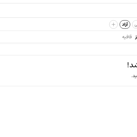
+
ی
آزاد
قافیه
د!
ید.