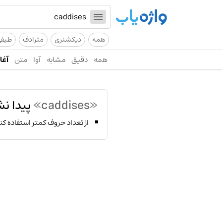
همه
دیکشنری
مترادف
طیف
همه
دقیق
مشابه
آوا
متن
آغاز
«caddises»
پیدا نش
از تعداد حروف کمتر استفاده کن