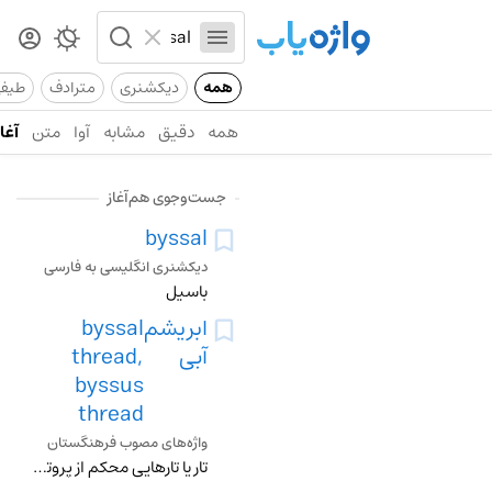
همه
دیکشنری
مترادف
طیف
همه
دقیق
مشابه
آوا
متن
آغاز
جست‌وجوی هم‌آغاز
byssal
دیکشنری انگلیسی به فارسی
باسیل
ابریشم
byssal
آبی
thread,
byssus
thread
واژه‌های مصوب فرهنگستان
تار یا تارهایی محکم از پروتئین مایع که برخی از نرم‌تنان برای چسباندن خود به بستر تولید می‌کنند