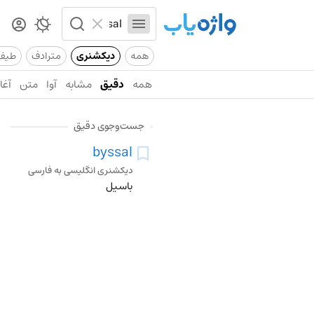
همه
دیکشنری
مترادف
طیف
همه
دقیق
مشابه
آوا
متن
آغاز
جست‌وجوی دقیق
byssal
دیکشنری انگلیسی به فارسی
باسیل