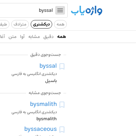
همه
دیکشنری
مترادف
طیف
همه
دقیق
مشابه
آوا
متن
آغاز
جست‌وجوی دقیق
byssal
دیکشنری انگلیسی به فارسی
باسیل
جست‌وجوی مشابه
bysmalith
دیکشنری انگلیسی به فارسی
bysmalith
byssaceous