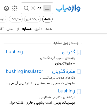
همه
دیکشنری
مترادف
طیف
همه
دقیق
مشابه
آوا
متن
آغا
جست‌وجوی مشابه
گذربان
bushing
واژه‌های مصوب فرهنگستان
← مقرة گذربان
مقرة گذربان
bushing insulator
واژه‌های مصوب فرهنگستان
مقره‌ای که سیم یا سیم‌های رسانا از درون آن می‌گذرد تا رسانا از محیط اطراف جدا شود متـ . گذربان bushing
bushing
دیکشنری انگلیسی به فارسی
بوشینگ، بوش، استر برنجی یا فلزی، غلاف حیله گردان