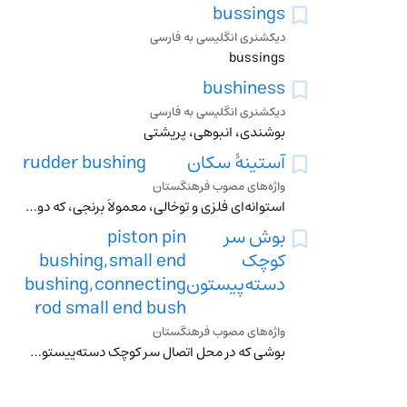
bussings
دیکشنری انگلیسی به فارسی
bussings
bushiness
دیکشنری انگلیسی به فارسی
بوشندی، انبوهی، پرپشتی
آستینۀ سکان
rudder bushing
واژه‌های مصوب فرهنگستان
استوانه‌ای فلزی و توخالی، معمولاً برنجی، که دورتادور خار لولای سکان قرار دارد
بوش سر
piston pin
کوچک
bushing,small end
دسته‌پیستون
bushing,connecting
rod small end bush
واژه‌های مصوب فرهنگستان
بوشی که در محل اتصال سر کوچک دسته‌پیستون به انگشتی پیستون تعبیه می‌شود متـ . بوش سر کوچک شاتون، آستینۀ سر کوچک دسته‌پیستون، آستینۀ سر کوچک شاتون