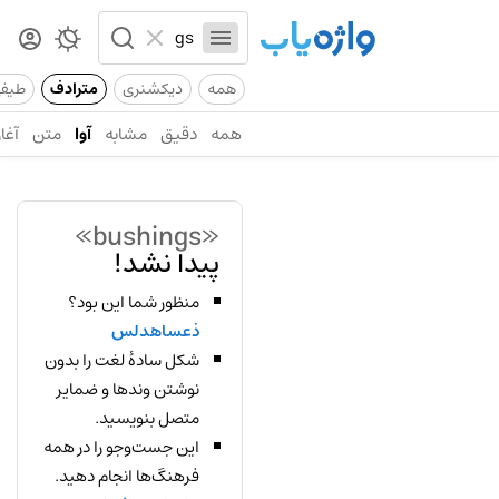
همه
دیکشنری
مترادف
طیف
همه
دقیق
مشابه
آوا
متن
آغاز
«bushings»
پیدا نشد!
منظور شما این بود؟
ذعساهدلس
شکل سادهٔ لغت را بدون
نوشتن وندها و ضمایر
متصل بنویسید.
این جست‌وجو را در همه
فرهنگ‌ها انجام دهید.