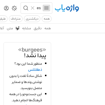
همه
دیکشنری
مترادف
طیف
همه
دقیق
مشابه
آوا
متن
آغاز
«burgees»
پیدا نشد!
منظور شما این بود؟
ذعقلثثس
شکل سادهٔ لغت را بدون
نوشتن وندها و ضمایر
متصل بنویسید.
این جست‌وجو را در همه
فرهنگ‌ها انجام دهید.