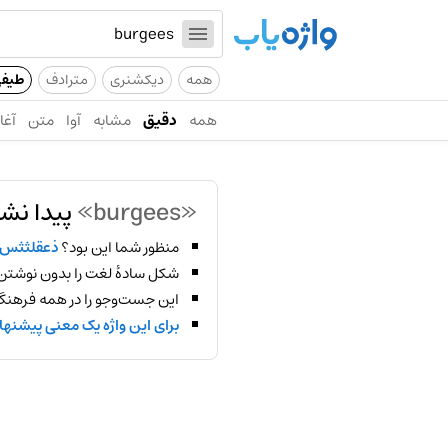
همه
دیکشنری
مترادف
طیف
همه
دقیق
مشابه
آوا
متن
آغاز
«burgees»
پیدا نش
منظور شما این بود؟
ذعقلثثس
شکل سادهٔ لغت را بدون نوشتن
این جست‌وجو را در همه فرهنگ‌
برای این واژه یک معنی پیشنها