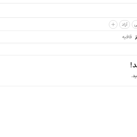
+
ی
آزاد
قافیه
د!
ید.