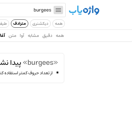
همه
دیکشنری
مترادف
طیف
همه
دقیق
مشابه
آوا
متن
آغاز
«burgees»
پیدا نش
از تعداد حروف کمتر استفاده کن