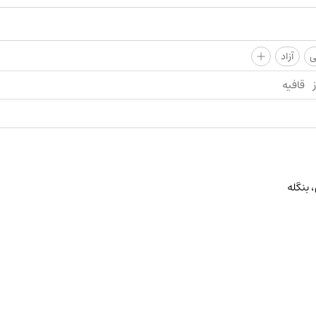
+
ی
آزاد
قافیه
 بنگله