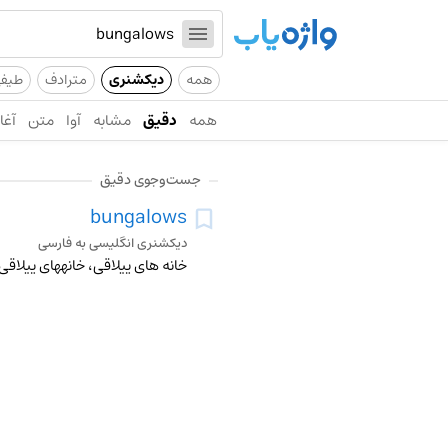
همه
دیکشنری
مترادف
طیف
همه
دقیق
مشابه
آوا
متن
آغاز
جست‌وجوی دقیق
bungalows
دیکشنری انگلیسی به فارسی
خانه های ییلاقی، خانههای ییلاقی،