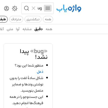
همه
دیکشنری
مترادف
طیف
همه
دقیق
مشابه
آوا
متن
آغاز
«bug»
پیدا
نشد!
منظور شما این بود؟
ذعل
شکل سادهٔ لغت را بدون
نوشتن وندها و ضمایر
متصل بنویسید.
این جست‌وجو را در همه
فرهنگ‌ها انجام دهید.