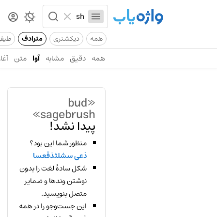
همه
دیکشنری
مترادف
طیف
همه
دقیق
مشابه
آوا
متن
آغاز
«bud
sagebrush»
پیدا نشد!
منظور شما این بود؟
ذعی سشلثذقعسا
شکل سادهٔ لغت را بدون
نوشتن وندها و ضمایر
متصل بنویسید.
این جست‌وجو را در همه