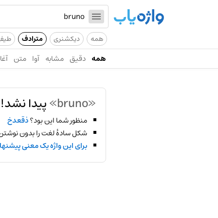
همه
دیکشنری
مترادف
طیف
همه
دقیق
مشابه
آوا
متن
آغاز
«bruno»
پیدا نشد!
منظور شما این بود؟
ذقعدخ
شکل سادهٔ لغت را بدون نوشتن
برای این واژه یک معنی پیشنها