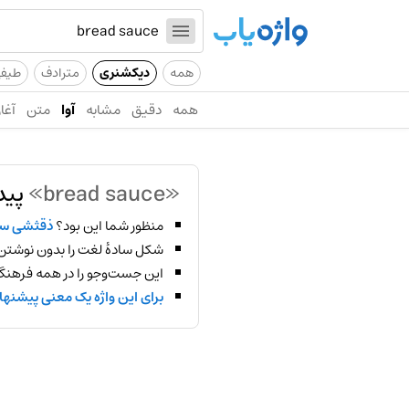
همه
دیکشنری
مترادف
طیف
همه
دقیق
مشابه
آوا
متن
آغاز
«bread sauce»
پید
منظور شما این بود؟
ذقثشی س
شکل سادهٔ لغت را بدون نوشتن
این جست‌وجو را در همه فرهنگ‌
برای این واژه یک معنی پیشنها