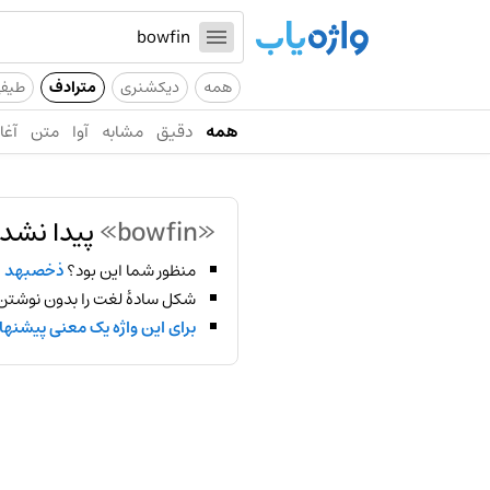
همه
دیکشنری
مترادف
طیف
همه
دقیق
مشابه
آوا
متن
آغاز
«bowfin»
پیدا نشد!
منظور شما این بود؟
ذخصبهد
شکل سادهٔ لغت را بدون نوشتن
برای این واژه یک معنی پیشنها