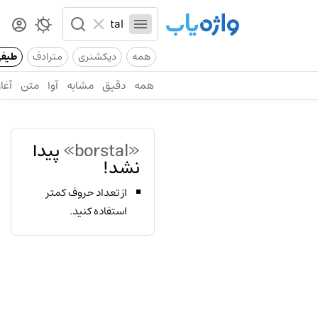
همه
دیکشنری
مترادف
طیف
همه
دقیق
مشابه
آوا
متن
آغاز
«borstal»
پیدا
نشد!
از تعداد حروف کمتر
استفاده کنید.