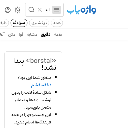
همه
دیکشنری
مترادف
طیف
همه
دقیق
مشابه
آوا
متن
آغاز
«borstal»
پیدا
نشد!
منظور شما این بود؟
ذخقسفشم
شکل سادهٔ لغت را بدون
نوشتن وندها و ضمایر
متصل بنویسید.
این جست‌وجو را در همه
فرهنگ‌ها انجام دهید.