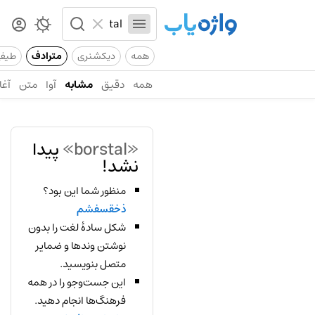
همه
دیکشنری
مترادف
طیف
همه
دقیق
مشابه
آوا
متن
آغا
«borstal»
پیدا
نشد!
منظور شما این بود؟
ذخقسفشم
شکل سادهٔ لغت را بدون
نوشتن وندها و ضمایر
متصل بنویسید.
این جست‌وجو را در همه
فرهنگ‌ها انجام دهید.