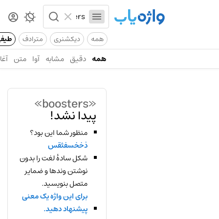
همه
دیکشنری
مترادف
طیف
همه
دقیق
مشابه
آوا
متن
آغاز
«boosters»
پیدا نشد!
منظور شما این بود؟
ذخخسفثقس
شکل سادهٔ لغت را بدون
نوشتن وندها و ضمایر
متصل بنویسید.
برای این واژه یک معنی
پیشنهاد دهید.