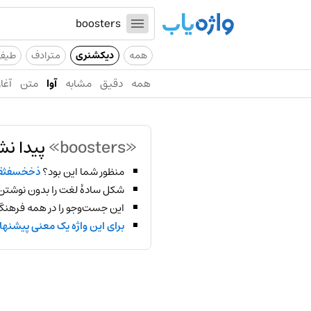
همه
دیکشنری
مترادف
طیف
همه
دقیق
مشابه
آوا
متن
آغاز
«boosters»
پیدا نش
منظور شما این بود؟
ذخخسفث
شکل سادهٔ لغت را بدون نوشتن
این جست‌وجو را در همه فرهنگ‌
برای این واژه یک معنی پیشنها