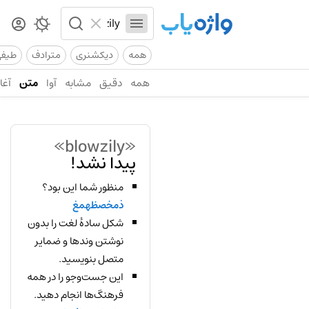
همه
دیکشنری
مترادف
طیف
همه
دقیق
مشابه
آوا
متن
آغاز
«blowzily»
پیدا نشد!
منظور شما این بود؟
ذمخصظهمغ
شکل سادهٔ لغت را بدون
نوشتن وندها و ضمایر
متصل بنویسید.
این جست‌وجو را در همه
فرهنگ‌ها انجام دهید.