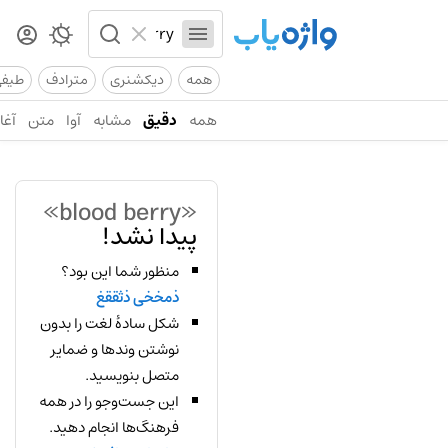
همه
دیکشنری
مترادف
طیف
همه
دقیق
مشابه
آوا
متن
آغاز
«blood berry»
پیدا نشد!
منظور شما این بود؟
ذمخخی ذثققغ
شکل سادهٔ لغت را بدون
نوشتن وندها و ضمایر
متصل بنویسید.
این جست‌وجو را در همه
فرهنگ‌ها انجام دهید.