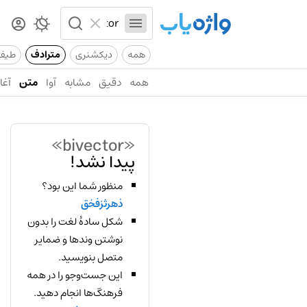
همه
دیکشنری
مترادف
طیف
همه
دقیق
مشابه
آوا
متن
آغاز
«bivector»
پیدا نشد!
منظور شما این بود؟
ذهرثزفخق
شکل سادهٔ لغت را بدون
نوشتن وندها و ضمایر
متصل بنویسید.
این جست‌وجو را در همه
فرهنگ‌ها انجام دهید.