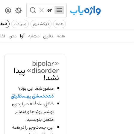
همه
دیکشنری
مترادف
طیف
همه
دقیق
مشابه
آوا
متن
آغاز
«bipolar
disorder»
پیدا
نشد!
منظور شما این بود؟
ذهحخمشق یهسخقیثق
شکل سادهٔ لغت را بدون
نوشتن وندها و ضمایر
متصل بنویسید.
این جست‌وجو را در همه