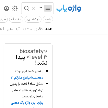
همه
دیکشنری
مترادف
طیف
همه
دقیق
مشابه
آوا
متن
آغاز
«biosafety
level 3»
پیدا
نشد!
منظور شما این بود؟
ذهخسشبثفغ مثرثم 3
شکل سادهٔ لغت را بدون
نوشتن وندها و ضمایر
متصل بنویسید.
برای این واژه یک معنی