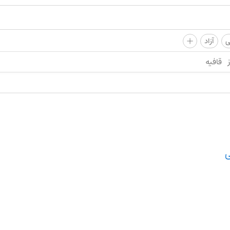
+
ی
آزاد
قافیه
ی