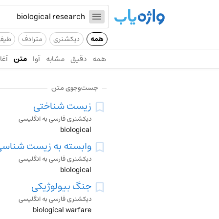
همه
دیکشنری
مترادف
طیف
همه
دقیق
مشابه
آوا
متن
آغاز
جست‌وجوی متن
زیست شناختی
دیکشنری فارسی به انگلیسی
biological
وابسته به زیست شناس
دیکشنری فارسی به انگلیسی
biological
جنگ بیولوژیکی
دیکشنری فارسی به انگلیسی
biological warfare