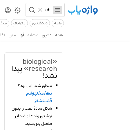
همه
دیکشنری
مترادف
طیف
همه
دقیق
مشابه
آوا
متن
آغاز
«biological
research»
پیدا
نشد!
منظور شما این بود؟
ذهخمخلهزشم
قثسثشقزا
شکل سادهٔ لغت را بدون
نوشتن وندها و ضمایر
متصل بنویسید.