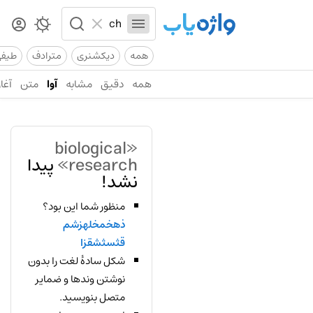
همه
دیکشنری
مترادف
طیف
همه
دقیق
مشابه
آوا
متن
آغاز
«biological
research»
پیدا
نشد!
منظور شما این بود؟
ذهخمخلهزشم
قثسثشقزا
شکل سادهٔ لغت را بدون
نوشتن وندها و ضمایر
متصل بنویسید.