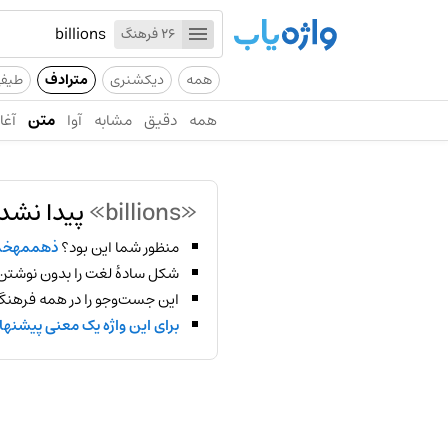
26 فرهنگ
همه
دیکشنری
مترادف
طیف
همه
دقیق
مشابه
آوا
متن
آغاز
«billions»
پیدا نشد!
منظور شما این بود؟
ذهممهخ
شکل سادهٔ لغت را بدون نوشتن
این جست‌وجو را در همه فرهنگ‌
برای این واژه یک معنی پیشنها