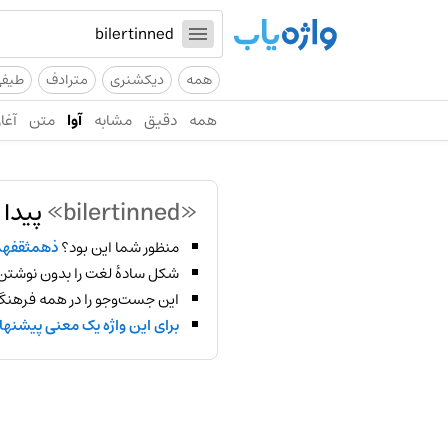
همه
دیکشنری
مترادف
طیف
همه
دقیق
مشابه
آوا
متن
آغاز
«bilertinned»
پیدا 
منظور شما این بود؟
ذهمثقفهد
شکل سادهٔ لغت را بدون نوشتن
این جست‌وجو را در همه فرهنگ‌
برای این واژه یک معنی پیشنها