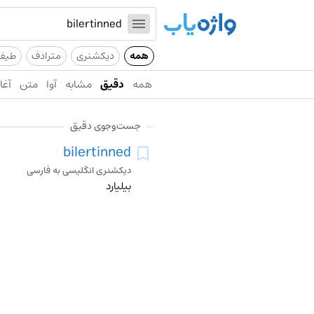
همه
دیکشنری
مترادف
طیف
همه
دقیق
مشابه
آوا
متن
آغاز
جست‌وجوی دقیق
bilertinned
دیکشنری انگلیسی به فارسی
بیلیارد