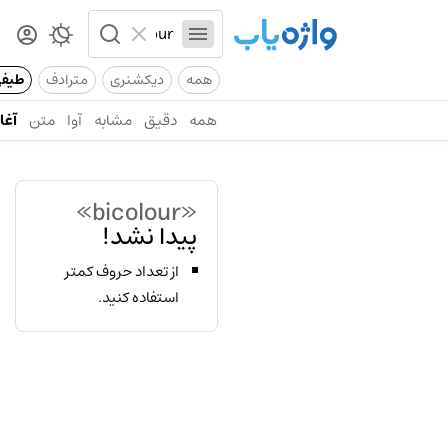
همه
دیکشنری
مترادف
طیف
همه
دقیق
مشابه
آوا
متن
آغاز
«bicolour»
پیدا نشد!
از تعداد حروف کمتر
استفاده کنید.