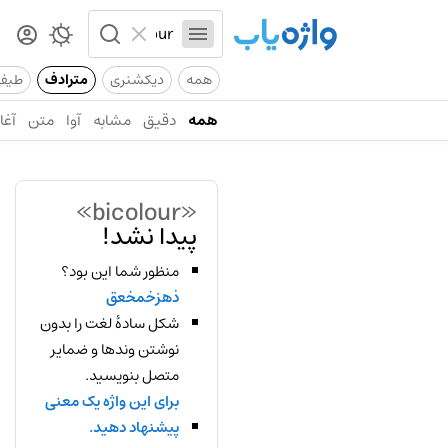
همه
دیکشنری
مترادف
طیف
همه
دقیق
مشابه
آوا
متن
آغاز
«bicolour»
پیدا نشد!
منظور شما این بود؟
ذهزخمخعق
شکل سادهٔ لغت را بدون
نوشتن وندها و ضمایر
متصل بنویسید.
برای این واژه یک معنی
پیشنهاد دهید.