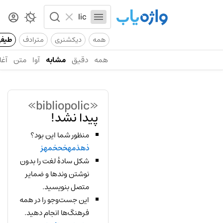
همه
دیکشنری
مترادف
طیف
همه
دقیق
مشابه
آوا
متن
آغا
«bibliopolic»
پیدا نشد!
منظور شما این بود؟
ذهذمهخحخمهز
شکل سادهٔ لغت را بدون
نوشتن وندها و ضمایر
متصل بنویسید.
این جست‌وجو را در همه
فرهنگ‌ها انجام دهید.