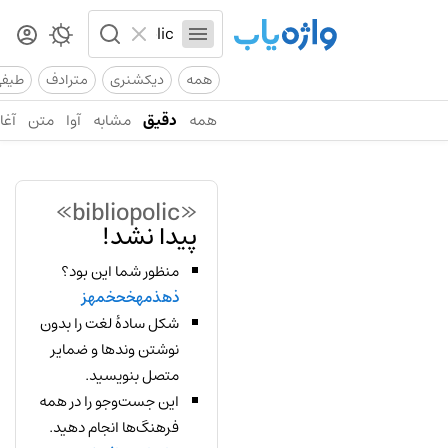
همه
دیکشنری
مترادف
طیف
همه
دقیق
مشابه
آوا
متن
آغاز
«bibliopolic»
پیدا نشد!
منظور شما این بود؟
ذهذمهخحخمهز
شکل سادهٔ لغت را بدون
نوشتن وندها و ضمایر
متصل بنویسید.
این جست‌وجو را در همه
فرهنگ‌ها انجام دهید.