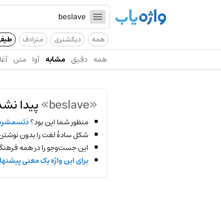
همه
دیکشنری
مترادف
طیف
همه
دقیق
مشابه
آوا
متن
آغا
«beslave»
پیدا نشد
منظور شما این بود؟
ذثسمشر
شکل سادهٔ لغت را بدون نوشتن
این جست‌وجو را در همه فرهنگ‌
برای این واژه یک معنی پیشنها