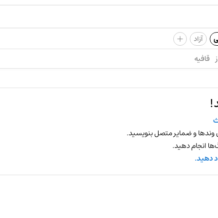
+
ی
آزاد
ز
قافیه
!
ث
 وندها و ضمایر متصل بنویسید.
ها انجام دهید.
د دهید.