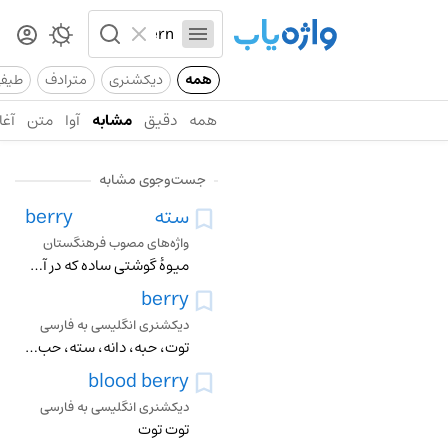
همه
دیکشنری
مترادف
طیف
همه
دقیق
مشابه
آوا
متن
آغا
جست‌وجوی مشابه
سته
berry
واژه‌های مصوب فرهنگستان
میوۀ گوشتی ساده که در آن مرز مشخصی بین میان‌بَر و درون‌بَر وجود ندارد
berry
دیکشنری انگلیسی به فارسی
توت، حبه، دانه، سته، حب، تخم ماهی، میوه توتی، کوبیدن، دانهای شدن، توت جمع کردن، توت دادن، بشکل توت شدن
blood berry
دیکشنری انگلیسی به فارسی
توت توت