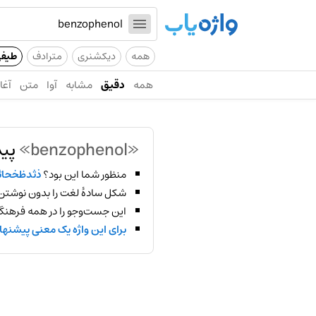
همه
دیکشنری
مترادف
طیف
همه
دقیق
مشابه
آوا
متن
آغاز
«benzophenol»
پید
منظور شما این بود؟
ذثدظخحاث
شکل سادهٔ لغت را بدون نوشتن
این جست‌وجو را در همه فرهنگ‌
برای این واژه یک معنی پیشنها