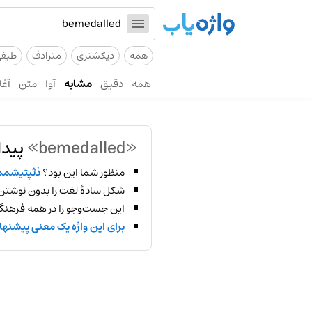
همه
دیکشنری
مترادف
طیف
همه
دقیق
مشابه
آوا
متن
آغا
«bemedalled»
پیدا
منظور شما این بود؟
ذثپثیشمم
شکل سادهٔ لغت را بدون نوشتن
این جست‌وجو را در همه فرهنگ‌
برای این واژه یک معنی پیشنها