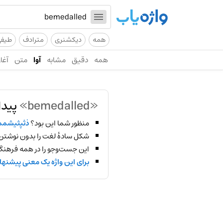
همه
دیکشنری
مترادف
طیف
همه
دقیق
مشابه
آوا
متن
آغاز
«bemedalled»
پیدا
منظور شما این بود؟
ذثپثیشمم
شکل سادهٔ لغت را بدون نوشتن
این جست‌وجو را در همه فرهنگ‌
برای این واژه یک معنی پیشنها