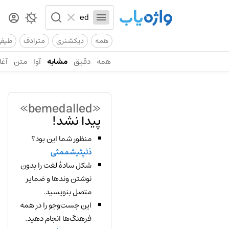
همه
دیکشنری
مترادف
طیف
همه
دقیق
مشابه
آوا
متن
آغا
«bemedalled»
پیدا نشد!
منظور شما این بود؟
ذثپثیشممثی
شکل سادهٔ لغت را بدون
نوشتن وندها و ضمایر
متصل بنویسید.
این جست‌وجو را در همه
فرهنگ‌ها انجام دهید.