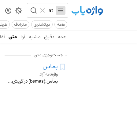
همه
دیکشنری
مترادف
طیف
همه
دقیق
مشابه
آوا
متن
آغاز
جست‌وجوی متن
بماس
واژه‌نامه آزاد
بِماْس:(bemas) در گویش گنابادی یعنی پول بده ، خرج کن